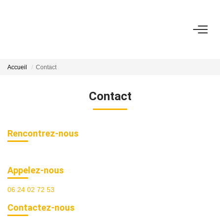
ACHETER
Accueil
Contact
ESTIMATION
Contact
NOS ACTIONS COMMERCIALES
Rencontrez-nous
NOTRE AGENCE
11 avenue Jean Jaurès 78210 Saint-Cyr-l'École
CONTACT
Appelez-nous
06 24 02 72 53
Contactez-nous