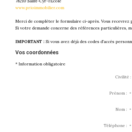
78210
Saint-Cyr-l'École
www.prioimmobilier.com
Merci de compléter le formulaire ci-après. Vous recevrez 
Si votre demande concerne des références particulières, me
IMPORTANT :
Si vous avez déjà des codes d'accés personne
Vos coordonnées
* Information obligatoire
Civilité :
Prénom :
*
Nom :
*
Téléphone :
*