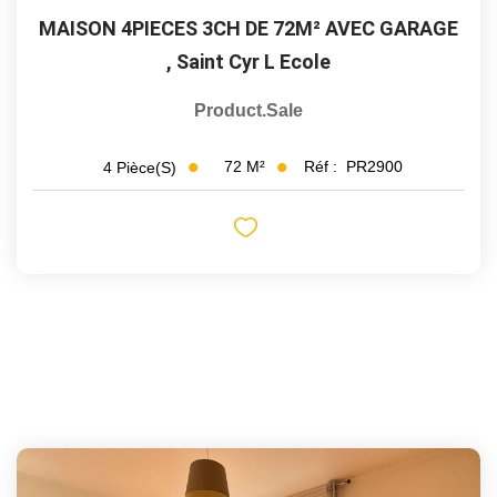
MAISON 4PIECES 3CH DE 72M² AVEC GARAGE
,
Saint Cyr L Ecole
Product.sale
72
M²
Réf :
PR2900
4
Pièce(s)