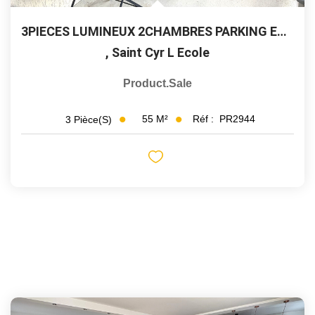
3PIECES LUMINEUX 2CHAMBRES PARKING ET CAVE
,
Saint Cyr L Ecole
Product.sale
55
M²
Réf :
PR2944
3
Pièce(s)