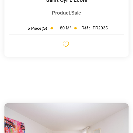
Product.sale
80
M²
Réf :
PR2935
5
Pièce(s)