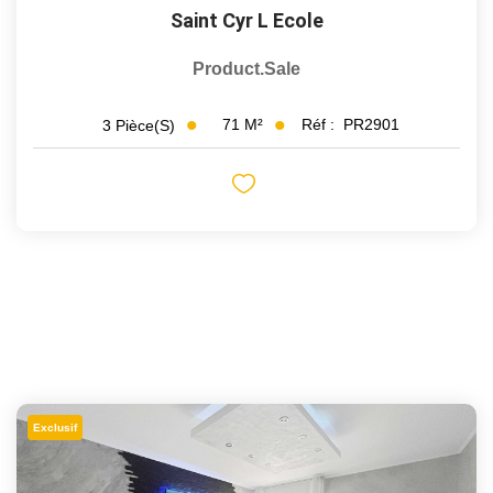
Saint Cyr L Ecole
Product.sale
71
M²
Réf :
PR2901
3
Pièce(s)
Exclusif