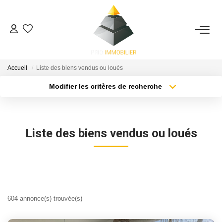
ACHETER
Accueil
Liste des biens vendus ou loués
ESTIMATION
Modifier les critères de recherche
Localisation
Type de bien
Surface min
Budget max
NOS ACTIONS COMMERCIALES
Liste des biens vendus ou loués
Plus de critères
Créer une alerte
NOTRE AGENCE
CONTACT
604 annonce(s) trouvée(s)