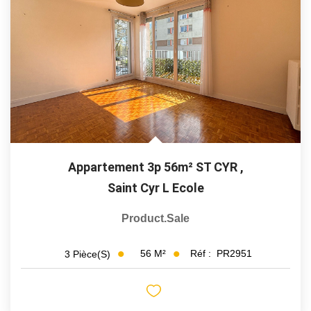
Appartement 3p 56m² ST CYR
,
Saint Cyr L Ecole
Product.sale
56
M²
Réf :
PR2951
3
Pièce(s)