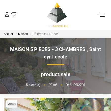
ACHETER
Accueil
Maison
Référence PR2706
ESTIMATION
MAISON 5 PIECES - 3 CHAMBRES
,
Saint
NOS ACTIONS COMMERCIALES
cyr l ecole
NOTRE AGENCE
product.sale
CONTACT
5
pièce(s)
•
90
m²
•
Réf : PR2706
Vendu