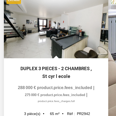
DUPLEX 3 PIECES - 2 CHAMBRES
,
St cyr l ecole
288 000 €
product.price.fees_included
|
|
275 000 €
product.price.fees_included
product.price.fees_charges.full
65
m²
Réf :
PR2942
3
pièce(s)