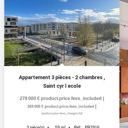
Appartement 3 pièces - 2 chambres
,
Saint cyr l ecole
279 000 €
product.price.fees_included
|
|
269 000 €
product.price.fees_included
product.price.fees_charges.full
59
m²
Réf :
PR2916
3
pièce(s)