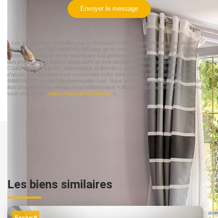
Envoyer le message
« Les informations recueillies sur ce formulaire sont enregistrées dans un fichier
informatisé par PRIO IMMOBILIER pour gérer votre demande de contact. Elles sont
conservées pour la durée nécessaire à la gestion de la relation client dans le respect
des prescriptions légales applicables et sont destinées à nos conseillers
Conformément à la loi « informatique et libertés », vous pouvez exercer votre droit
d'accès aux données vous concernant et les faire rectifier en contactant PRIO
IMMOBILIER contact@prioimmobilier.com. Nous vous informons de l'existence de la
liste d'opposition au démarchage téléphonique « Bloctel », sur laquelle vous pouvez
vous inscrire ici :
https://www.bloctel.gouv.fr/
»
Les biens similaires
Exclusif