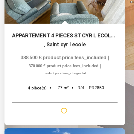
APPARTEMENT 4 PIECES ST CYR L ECOLE - 3 chambres- 77m2
,
Saint cyr l ecole
388 500 €
product.price.fees_included
|
|
370 000 €
product.price.fees_included
product.price.fees_charges.full
77
m²
Réf :
PR2850
4
pièce(s)