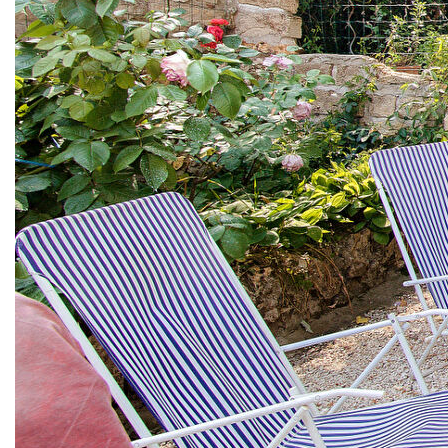
vous trouverez cette maison individuelle d'environ 90 m² de
5Pièces, 3chambres distribués de la façon suivante : au
rez-de-chaussée: une entrée, cuisine aménagée et équipée
ouverte sur le double séjour donnant sur le jardin exposé
plein sud, et une grande chambres , wc indépendant . A
l'étage : 2 chambres, un bureau, une buanderie, une salle
de bains avec fenêtre. Il existe également un sous-sol
partiel comprenant 2 caves . le terrain est d'une surface de
450 m² , il contient un plus de la maison, une dépendance
aménagée en studio d'environ 14 m² ainsi qu'un garage où
il est possible de garer sa voiture et sa moto .
A VISITER SANS PLUS TARDER! frais agence inclus de
5% à la charge acquéreurs.
** €483 000
honoraires inclus
|
|
€460 000
hors honoraires
Honoraires : 5.00%
TTC à la charge de l'acquéreur
Nos honoraires
Nous contacter