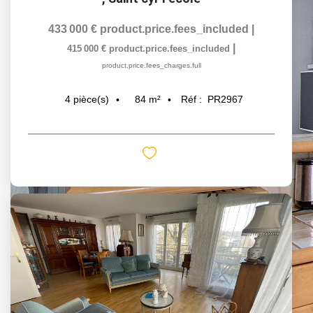
433 000 €
product.price.fees_included
|
|
415 000 €
product.price.fees_included
product.price.fees_charges.full
84
m²
Réf :
PR2967
4
pièce(s)