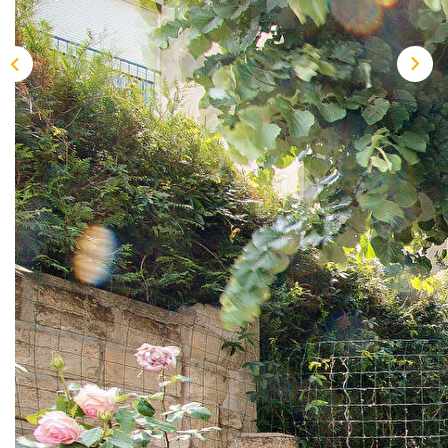
Description
Réf : PR2706
SAINT-CYR-L'ECOLE! En centre ville au pied des
commerces, écoles et à 10mn à pied de la gare qui dessert
ligne N/U , RER C et T13 et accès rapide à l'A86,A12,A13,