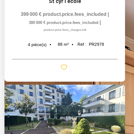
St cyr l ecole
399 000 €
product.price.fees_included
|
|
380 000 €
product.price.fees_included
product.price.fees_charges.full
88
m²
Réf :
PR2978
4
pièce(s)