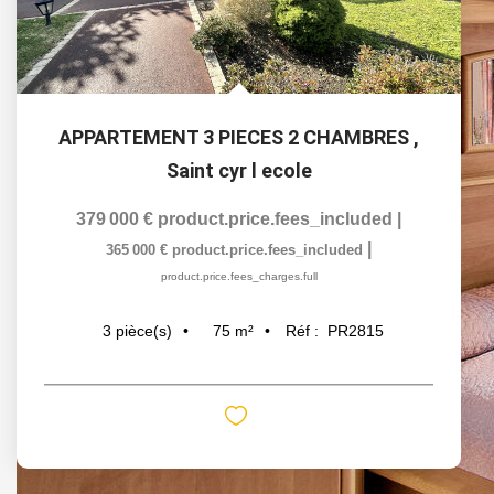
APPARTEMENT 3 PIECES 2 CHAMBRES
,
Saint cyr l ecole
379 000 €
product.price.fees_included
|
|
365 000 €
product.price.fees_included
product.price.fees_charges.full
75
m²
Réf :
PR2815
3
pièce(s)