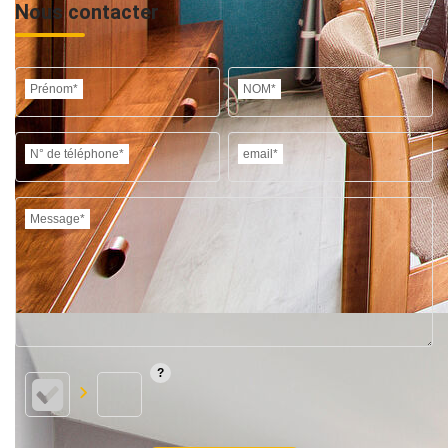
Nous contacter
Prénom*
NOM*
N° de téléphone*
email*
Message*