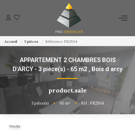
ACHETER
Accueil
3 pièces
Référence PR2504
ESTIMATION
APPARTEMENT 2 CHAMBRES BOIS
NOS ACTIONS COMMERCIALES
D'ARCY - 3 pièce(s) - 65 m2
,
Bois d arcy
NOTRE AGENCE
product.sale
CONTACT
3
pièce(s)
•
65
m²
•
Réf : PR2504
Vendu