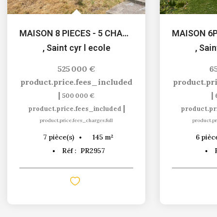
MAISON 8 PIECES - 5 CHAMBRES
,
Saint cyr l ecole
,
Sain
525 000 €
6
product.price.fees_included
product.pr
|
|
500 000 €
|
product.price.fees_included
product.pr
product.price.fees_charges.full
product.pr
145
m²
7
pièce(s)
6
pièc
Réf :
PR2957