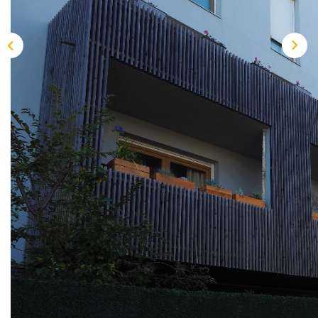
Description
Réf : PR2517
BOIS D'ARCY - Sur le quartier très recherché de la CROIX
BONNET, au pied des commerces, écoles, de la forêt et
accès rapide à la N12/A13 et gare de Saint Quentin en