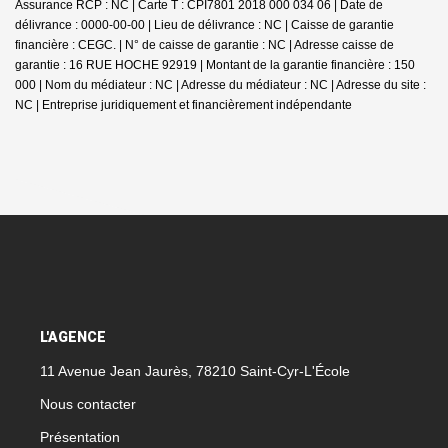
Assurance RCP : NC |
Carte T : CPI7801 2018 000 034 06 | Date de
délivrance : 0000-00-00 | Lieu de délivrance : NC | Caisse de garantie
financière : CEGC. | N° de caisse de garantie : NC | Adresse caisse de
garantie : 16 RUE HOCHE 92919 | Montant de la garantie financière : 150
000 | Nom du médiateur : NC | Adresse du médiateur : NC | Adresse du site :
NC |
Entreprise juridiquement et financièrement indépendante
L'AGENCE
11 Avenue Jean Jaurès, 78210 Saint-Cyr-L'École
Nous contacter
Présentation