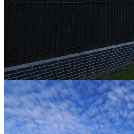
Yvelines.
Au 3ème et DERNIER étage avec ascenseur, appartement
3 pièces BIEN AGENCE. Il se compose d'une entrée avec
placard, d'un séjour donnant sur une terrasse de 25m² avec
VUE DEGAGEE, une cuisine ouverte aménagée et
équipée, 2 belles chambres, une salle de bains, WC
indépendant et pour compléter ce bien, DEUX PLACES de
parking en sous-sol et une cave. A VISITER SANS
TARDER !
Charges mensuelles de 189 euros.
Net vendeur de 305 000 € auquel se rajoutent 4,92%
d'honoraires agence charge acquéreurs
** €320 000
honoraires inclus
|
|
€305 000
hors honoraires
Honoraires : 4.92%
TTC à la charge de l'acquéreur
Nos honoraires
Nous contacter