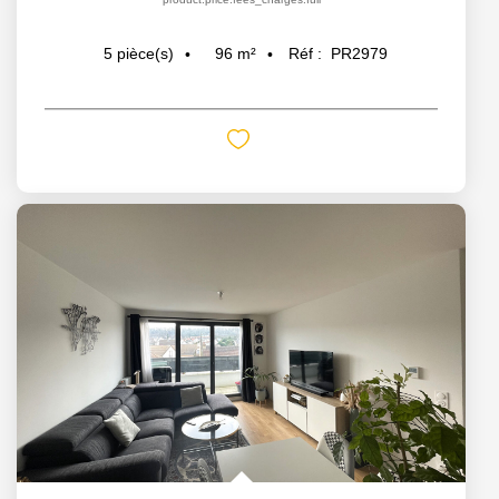
96
m²
Réf :
PR2979
5
pièce(s)