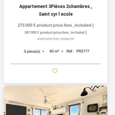
Appartement 3Pièces 2chambres
,
Saint cyr l ecole
275 000 €
product.price.fees_included
|
|
267 000 €
product.price.fees_included
product.price.fees_charges.full
60
m²
Réf :
PR2777
3
pièce(s)