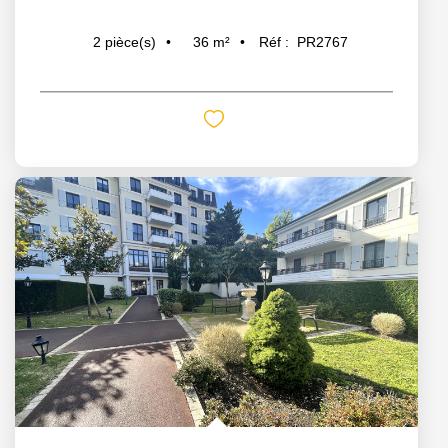
36
m²
Réf :
PR2767
2
pièce(s)