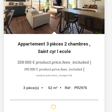
Appartement 3 pièces 2 chambres
,
Saint cyr l ecole
359 000 €
product.price.fees_included
|
|
345 000 €
product.price.fees_included
product.price.fees_charges.full
62
m²
Réf :
PR2976
3
pièce(s)