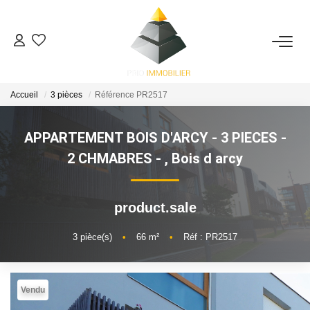
ACHETER
Accueil
3 pièces
Référence PR2517
ESTIMATION
APPARTEMENT BOIS D'ARCY - 3 PIECES -
NOS ACTIONS COMMERCIALES
2 CHMABRES -
,
Bois d arcy
NOTRE AGENCE
product.sale
CONTACT
3
pièce(s)
•
66
m²
•
Réf : PR2517
Vendu