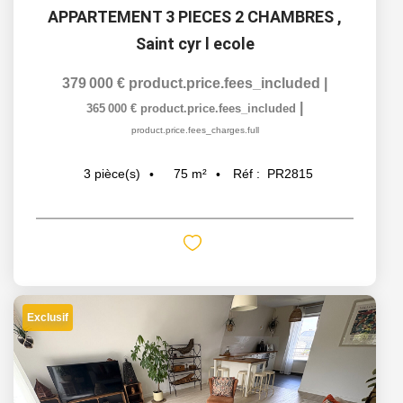
APPARTEMENT 3 PIECES 2 CHAMBRES
,
Saint cyr l ecole
379 000 €
product.price.fees_included
|
|
365 000 €
product.price.fees_included
product.price.fees_charges.full
75
m²
Réf :
PR2815
3
pièce(s)
Exclusif