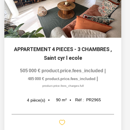
APPARTEMENT 4 PIECES - 3 CHAMBRES
,
Saint cyr l ecole
505 000 €
product.price.fees_included
|
|
485 000 €
product.price.fees_included
product.price.fees_charges.full
90
m²
Réf :
PR2965
4
pièce(s)