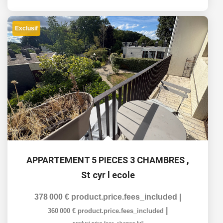
Exclusif
APPARTEMENT 5 PIECES 3 CHAMBRES
,
St cyr l ecole
378 000 €
product.price.fees_included
|
|
360 000 €
product.price.fees_included
product.price.fees_charges.full