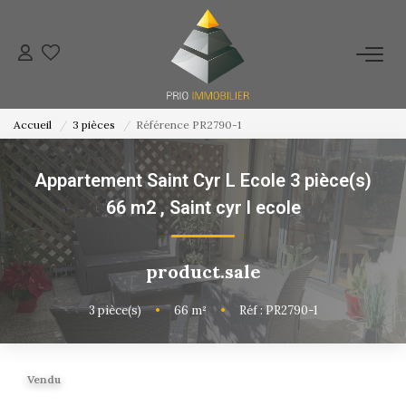
ACHETER
Accueil
3 pièces
Référence PR2790-1
ESTIMATION
Appartement Saint Cyr L Ecole 3 pièce(s)
NOS ACTIONS COMMERCIALES
66 m2
,
Saint cyr l ecole
NOTRE AGENCE
product.sale
CONTACT
3
pièce(s)
•
66
m²
•
Réf : PR2790-1
Vendu