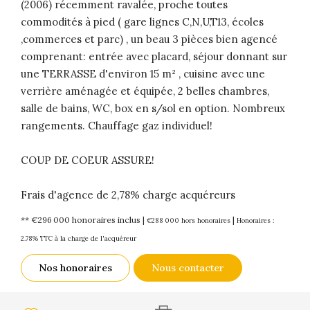
(2006) récemment ravalée, proche toutes
commodités à pied ( gare lignes C,N,U,T13, écoles
,commerces et parc) , un beau 3 pièces bien agencé
comprenant: entrée avec placard, séjour donnant sur
une TERRASSE d'environ 15 m² , cuisine avec une
verrière aménagée et équipée, 2 belles chambres,
salle de bains, WC, box en s/sol en option. Nombreux
rangements. Chauffage gaz individuel!
COUP DE COEUR ASSURE!
Frais d'agence de 2,78% charge acquéreurs
** €296 000
honoraires inclus
|
|
€288 000
hors honoraires
Honoraires :
2.78% TTC à la charge de l'acquéreur
Nos honoraires
Nous contacter