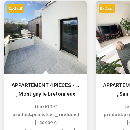
Exclusif
Exclusif
APPARTEMENT 4 PIECES - 3 CHAMBRES
,
Montigny le bretonneux
,
Sain
465 000 €
5
product.price.fees_included
product.pr
|
|
450 000 €
|