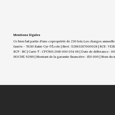
Mentions légales
Ce bien fait partie d'une copropriété de 230 lots.Les charges annuell
Jaurès - 78210 Saint-Cyr-l'École | Siret : 52863287000028 | RCS : VE
RCP : NC |
Carte T : CPI7801 2018 000 034 06 | Date de délivrance : 00
HOCHE 92919 | Montant de la garantie financière : 150 000 | Nom du mé