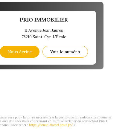
PRIO IMMOBILIER
11 Avenue Jean Jaurès
78210
Saint-Cyr-L'École
Nous écrire
Voir le numéro
ervées pour la durée nécessaire à la gestion de la relation client dans le
cès aux données vous concernant et les faire rectifier en contactant PRIO
vous inscrire ici :
https://www.bloctel.gouv.fr/
»