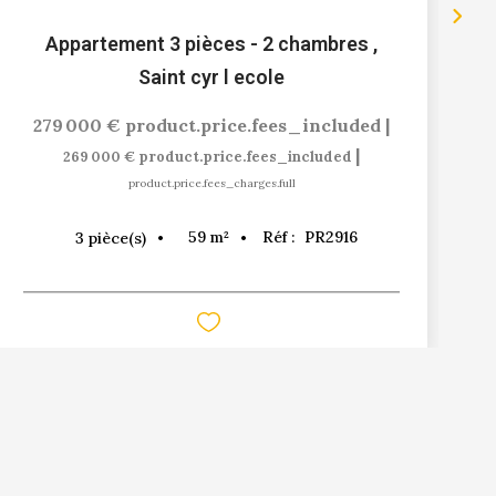
Appartement 3 pièces - 2 chambres
,
Saint cyr l ecole
279 000 €
product.price.fees_included
|
|
269 000 €
product.price.fees_included
product.price.fees_charges.full
59
m²
Réf :
PR2916
3
pièce(s)