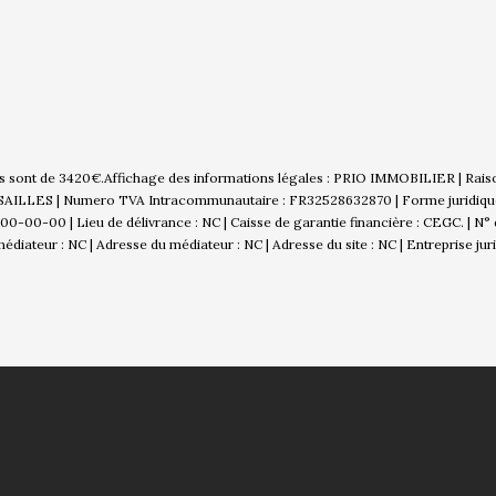
es sont de 3420€.
Affichage des informations légales : PRIO IMMOBILIER | Raiso
RSAILLES | Numero TVA Intracommunautaire : FR32528632870 | Forme juridique : S
00-00-00 | Lieu de délivrance : NC | Caisse de garantie financière : CEGC. | N° 
diateur : NC | Adresse du médiateur : NC | Adresse du site : NC |
Entreprise ju