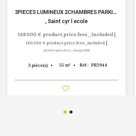
3PIECES LUMINEUX 2CHAMBRES PARKING ET CAVE
,
Saint cyr l ecole
168 000 €
product.price.fees_included
|
|
160 000 €
product.price.fees_included
product.price.fees_charges.full
55
m²
Réf :
PR2944
3
pièce(s)