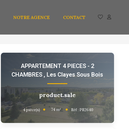
NOTRE AGENCE
CONTACT
APPARTEMENT 4 PIECES - 2
CHAMBRES
,
Les Clayes Sous Bois
product.sale
74
m²
4
pièce(s)
Réf :
PR2640