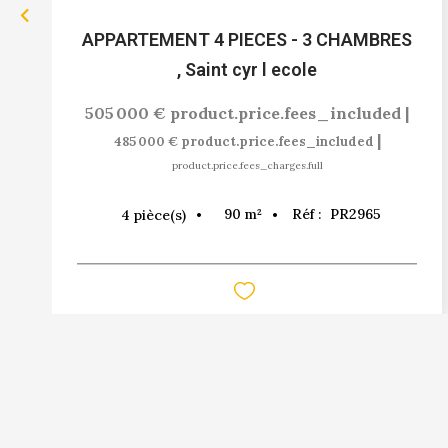
APPARTEMENT 4 PIECES - 3 CHAMBRES
,
Saint cyr l ecole
505 000 €
product.price.fees_included
|
|
485 000 €
product.price.fees_included
product.price.fees_charges.full
90
m²
Réf :
PR2965
4
pièce(s)