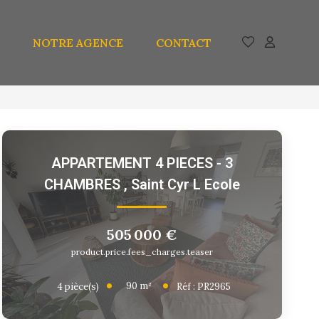
NOTRE AGENCE
CONTACT
APPARTEMENT 4 PIECES - 3
CHAMBRES
,
Saint Cyr L Ecole
505 000 €
product.price.fees_charges.teaser
90
m²
4
pièce(s)
Réf :
PR2965