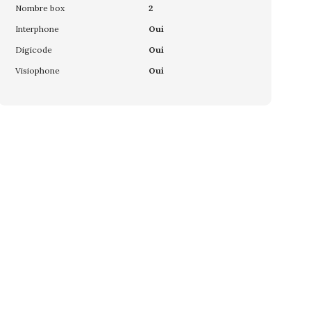
Nombre box
2
Interphone
Oui
Digicode
Oui
Visiophone
Oui