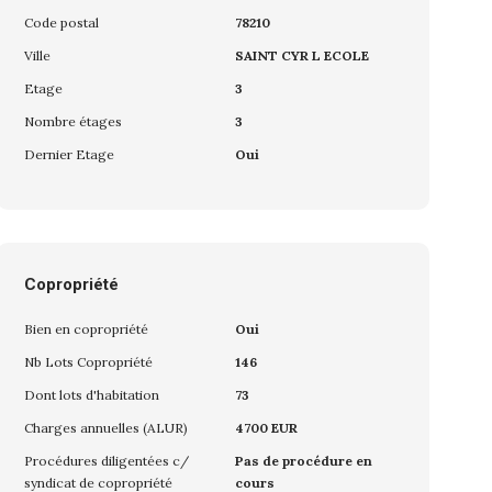
Code postal
78210
Ville
SAINT CYR L ECOLE
Etage
3
Nombre étages
3
Dernier Etage
Oui
Copropriété
Bien en copropriété
Oui
Nb Lots Copropriété
146
Dont lots d'habitation
73
Charges annuelles (ALUR)
4700 EUR
Procédures diligentées c/
Pas de procédure en
syndicat de copropriété
cours