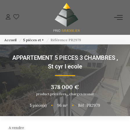
ACHETER
Accueil
5 pièces et +
Référence PR2979
ESTIMATION
APPARTEMENT 5 PIECES 3 CHAMBRES
,
NOS ACTIONS COMMERCIALES
St cyr l ecole
NOTRE AGENCE
378 000 €
product.price.fees_charges.teaser
CONTACT
5
pièce(s)
•
96
m²
•
Réf : PR2979
A vendre