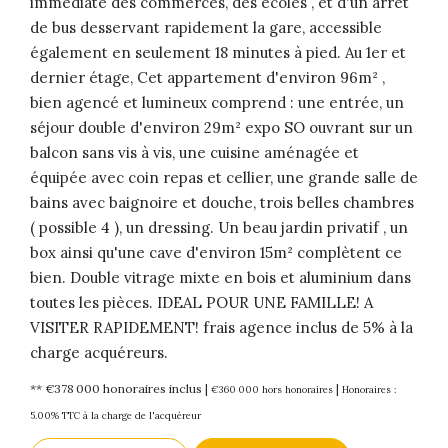
immédiate des commerces, des écoles , et d'un arrêt
de bus desservant rapidement la gare, accessible
également en seulement 18 minutes à pied. Au 1er et
dernier étage, Cet appartement d'environ 96m² ,
bien agencé et lumineux comprend : une entrée, un
séjour double d'environ 29m² expo SO ouvrant sur un
balcon sans vis à vis, une cuisine aménagée et
équipée avec coin repas et cellier, une grande salle de
bains avec baignoire et douche, trois belles chambres
( possible 4 ), un dressing. Un beau jardin privatif , un
box ainsi qu'une cave d'environ 15m² complètent ce
bien. Double vitrage mixte en bois et aluminium dans
toutes les pièces. IDEAL POUR UNE FAMILLE! A
VISITER RAPIDEMENT! frais agence inclus de 5% à la
charge acquéreurs.
** €378 000
honoraires inclus
|
|
€360 000
hors honoraires
Honoraires :
5.00% TTC à la charge de l'acquéreur