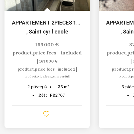
APPARTEMENT 2PIECES 1CH SAINT CYR L'ECOLE
,
Saint cyr l ecole
,
Sain
169 000 €
3
product.price.fees_included
product.pr
|
|
161 000 €
|
product.price.fees_included
product.pr
product.price.fees_charges.full
product.pr
36
m²
2
pièce(s)
3
pièc
Réf :
PR2767