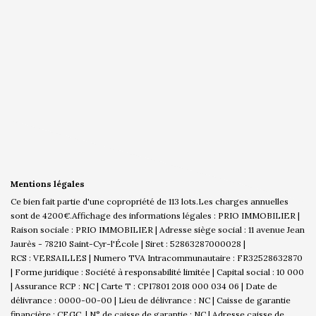
Mentions légales
Ce bien fait partie d'une copropriété de 113 lots.Les charges annuelles
sont de 4200€.
Affichage des informations légales : PRIO IMMOBILIER |
Raison sociale : PRIO IMMOBILIER | Adresse siège social : 11 avenue Jean
Jaurès - 78210 Saint-Cyr-l'École | Siret : 52863287000028 |
RCS : VERSAILLES | Numero TVA Intracommunautaire : FR32528632870
| Forme juridique : Société à responsabilité limitée | Capital social : 10 000
| Assurance RCP : NC |
Carte T : CPI7801 2018 000 034 06 | Date de
délivrance : 0000-00-00 | Lieu de délivrance : NC | Caisse de garantie
financière : CEGC. | N° de caisse de garantie : NC | Adresse caisse de