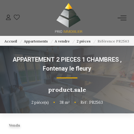
ACHETER
Accueil
Appartements
A vendre
2 pièces
Référence PR2563
ESTIMATION
APPARTEMENT 2 PIECES 1 CHAMBRES
,
NOS ACTIONS COMMERCIALES
Fontenay le fleury
NOTRE AGENCE
product.sale
CONTACT
2
pièce(s)
•
38
m²
•
Réf : PR2563
Vendu