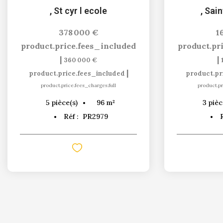
,
St cyr l ecole
,
Sain
378 000 €
1
product.price.fees_included
product.pr
|
|
360 000 €
|
product.price.fees_included
product.pr
product.price.fees_charges.full
product.pr
96
m²
5
pièce(s)
3
pièc
Réf :
PR2979