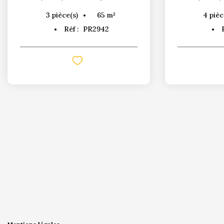
65
m²
3
pièce(s)
4
pièc
Réf :
PR2942