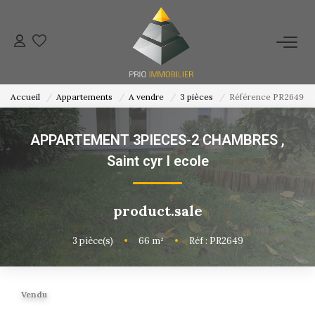
ACHETER
Accueil
Appartements
A vendre
3 pièces
Référence PR2649
ESTIMATION
APPARTEMENT 3PIECES-2 CHAMBRES
,
NOS ACTIONS COMMERCIALES
Saint cyr l ecole
NOTRE AGENCE
product.sale
CONTACT
3
pièce(s)
•
66
m²
•
Réf : PR2649
Vendu