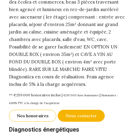
des écoles et commerces, beau 3 pièces traversant
bien agencé et lumineux en rez-de-jardin surélevé
avec ascenseur ( 1er étage) comprenant : entrée avec
placards, séjour d'environ 25m² donnant sur grand
jardin au calme, cuisine aménagée et équipée, 2
chambres avec placards, salle d'eau, WC, cave.
Possibilité de se garer facilement! EN OPTION UN
DOUBLE BOX ( environ 35m²) et CAVE A VIN AU
FOND DU DOUBLE BOX ( environ 4m² avec porte
blindée). RARE SUR LE MARCHE! FAIRE VITE!
Diagnostics en cours de réalisation. Frais agence
inclus de 5% à la charge acquéreurs.
** €259 000
honoraires inclus
|
|
€247 000
hors honoraires
Honoraires :
4.86% TTC à la charge de l'acquéreur
Nos honoraires
Nous contacter
Diagnostics énergétiques