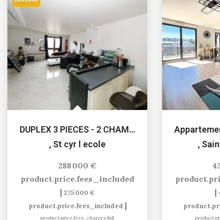
DUPLEX 3 PIECES - 2 CHAMBRES
,
St cyr l ecole
,
Sain
288 000 €
4
product.price.fees_included
product.pr
|
|
275 000 €
|
product.price.fees_included
product.pr
product.price.fees_charges.full
product.pr