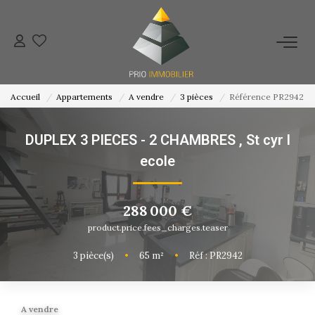
ACHETER
Accueil
Appartements
A vendre
3 pièces
Référence PR2942
ESTIMATION
DUPLEX 3 PIECES - 2 CHAMBRES
,
St cyr l
NOS ACTIONS COMMERCIALES
ecole
NOTRE AGENCE
288 000 €
product.price.fees_charges.teaser
CONTACT
3
pièce(s)
•
65
m²
•
Réf : PR2942
A vendre