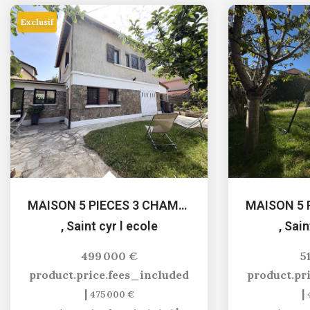
Exclusif
MAISON 5 PIECES 3 CHAMBRES
,
Saint cyr l ecole
,
Sain
499 000 €
5
product.price.fees_included
product.pr
|
|
475 000 €