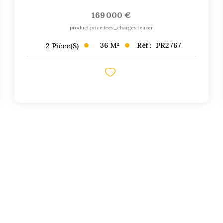
169 000 €
product.price.fees_charges.teaser
36
M²
Réf :
PR2767
2
Pièce(s)