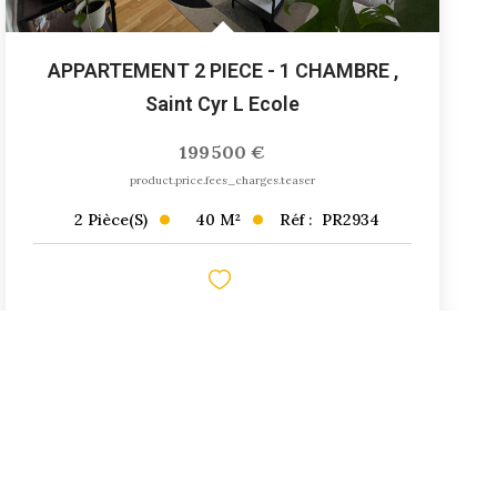
APPARTEMENT 2 PIECE - 1 CHAMBRE
,
Saint Cyr L Ecole
199 500 €
product.price.fees_charges.teaser
40
M²
Réf :
PR2934
2
Pièce(s)