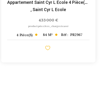
Appartement Saint Cyr L Ecole 4 Pièce(s) 84 M2
,
Saint Cyr L Ecole
433 000 €
product.price.fees_charges.teaser
84
M²
Réf :
PR2967
4
Pièce(s)