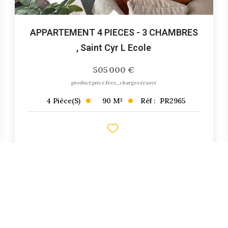
APPARTEMENT 4 PIECES - 3 CHAMBRES
,
Saint Cyr L Ecole
505 000 €
product.price.fees_charges.teaser
90
M²
Réf :
PR2965
4
Pièce(s)