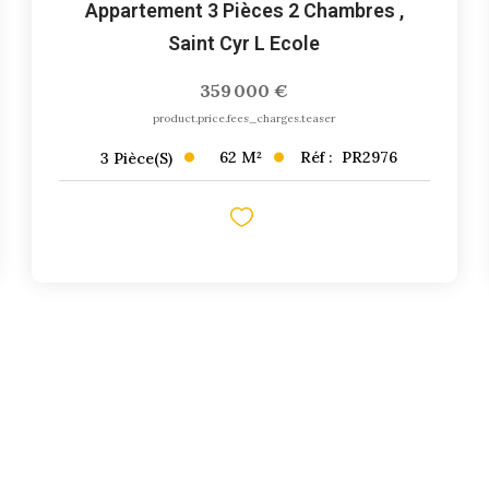
Appartement 3 Pièces 2 Chambres
,
Saint Cyr L Ecole
359 000 €
product.price.fees_charges.teaser
62
M²
Réf :
PR2976
3
Pièce(s)