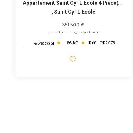
Appartement Saint Cyr L Ecole 4 Pièce(s) 85m2
,
Saint Cyr L Ecole
351 500 €
product.price.fees_charges.teaser
86
M²
Réf :
PR2975
4
Pièce(s)