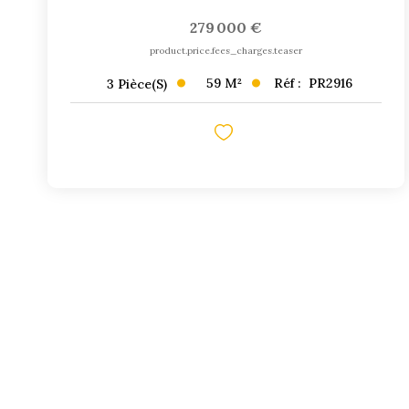
279 000 €
product.price.fees_charges.teaser
59
M²
Réf :
PR2916
3
Pièce(s)