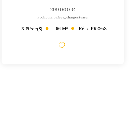
299 000 €
product.price.fees_charges.teaser
66
M²
Réf :
PR2958
3
Pièce(s)