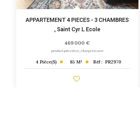
APPARTEMENT 4 PIECES - 3 CHAMBRES
,
Saint Cyr L Ecole
469 000 €
product.price.fees_charges.teaser
85
M²
Réf :
PR2970
4
Pièce(s)