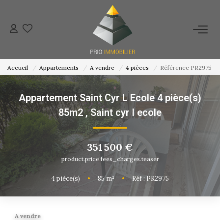
ACHETER
Accueil
Appartements
A vendre
4 pièces
Référence PR2975
ESTIMATION
Appartement Saint Cyr L Ecole 4 pièce(s)
NOS ACTIONS COMMERCIALES
85m2
,
Saint cyr l ecole
NOTRE AGENCE
351 500 €
product.price.fees_charges.teaser
CONTACT
4
pièce(s)
•
85
m²
•
Réf : PR2975
A vendre