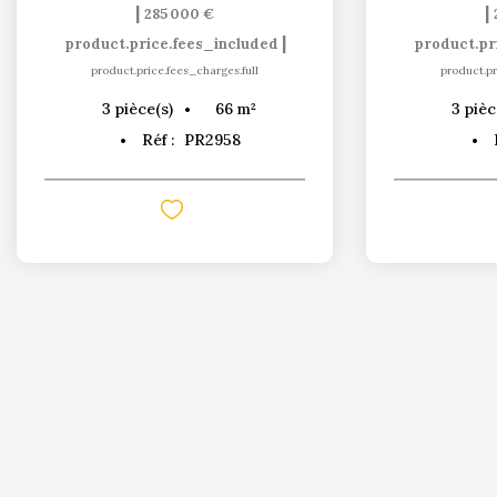
|
|
285 000 €
|
product.price.fees_included
product.pr
product.price.fees_charges.full
product.pr
66
m²
3
pièce(s)
3
pièc
Réf :
PR2958