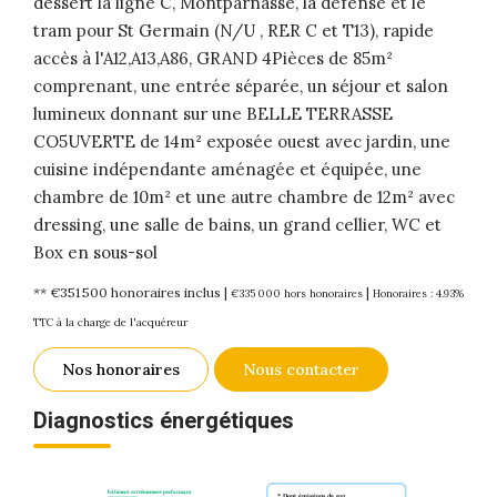
dessert la ligne C, Montparnasse, la défense et le
tram pour St Germain (N/U , RER C et T13), rapide
accès à l'A12,A13,A86, GRAND 4Pièces de 85m²
comprenant, une entrée séparée, un séjour et salon
lumineux donnant sur une BELLE TERRASSE
CO5UVERTE de 14m² exposée ouest avec jardin, une
cuisine indépendante aménagée et équipée, une
chambre de 10m² et une autre chambre de 12m² avec
dressing, une salle de bains, un grand cellier, WC et
Box en sous-sol
** €351 500
honoraires inclus
|
|
€335 000
hors honoraires
Honoraires : 4.93%
TTC à la charge de l'acquéreur
Nos honoraires
Nous contacter
Diagnostics énergétiques