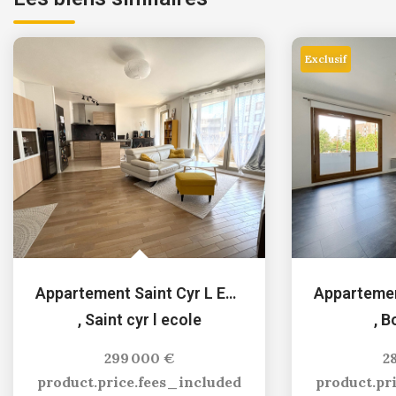
Exclusif
Appartement Saint Cyr L Ecole 3 pièce(s) 65.6 m2
,
Saint cyr l ecole
,
Bo
299 000 €
2
product.price.fees_included
product.pr