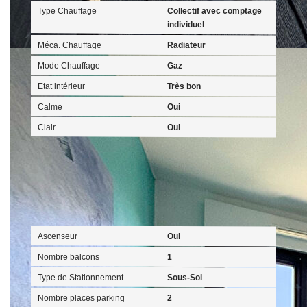
Type Chauffage
Collectif avec comptage
individuel
Méca. Chauffage
Radiateur
Mode Chauffage
Gaz
Etat intérieur
Très bon
Calme
Oui
Clair
Oui
Autres
Ascenseur
Oui
Nombre balcons
1
Type de Stationnement
Sous-Sol
Nombre places parking
2