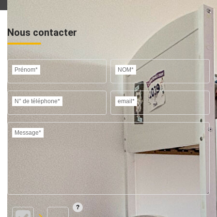
Nous contacter
Prénom*
NOM*
N° de téléphone*
email*
Message*