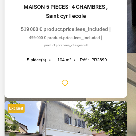
MAISON 5 PIECES- 4 CHAMBRES
,
Saint cyr l ecole
519 000 €
product.price.fees_included
|
|
499 000 €
product.price.fees_included
product.price.fees_charges.full
104
m²
Réf :
PR2899
5
pièce(s)
Exclusif