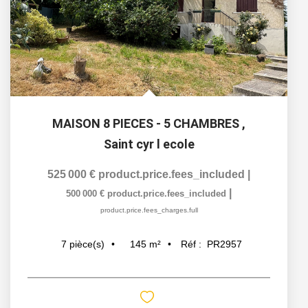
MAISON 8 PIECES - 5 CHAMBRES
,
Saint cyr l ecole
525 000 €
product.price.fees_included
|
|
500 000 €
product.price.fees_included
product.price.fees_charges.full
145
m²
Réf :
PR2957
7
pièce(s)