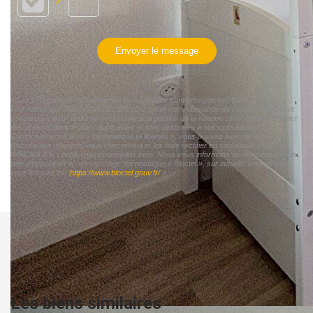
Envoyer le message
« Les informations recueillies sur ce formulaire sont enregistrées dans un fichier
informatisé par PRIO IMMOBILIER pour gérer votre demande de contact. Elles sont
conservées pour la durée nécessaire à la gestion de la relation client dans le respect
des prescriptions légales applicables et sont destinées à nos conseillers
Conformément à la loi « informatique et libertés », vous pouvez exercer votre droit
d'accès aux données vous concernant et les faire rectifier en contactant PRIO
IMMOBILIER contact@prioimmobilier.com. Nous vous informons de l'existence de la
liste d'opposition au démarchage téléphonique « Bloctel », sur laquelle vous pouvez
vous inscrire ici :
https://www.bloctel.gouv.fr/
»
Les biens similaires