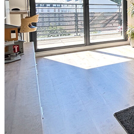
pied, dans un immeuble récent de 2021, très joli 4 pièces
d'environ 84m² habitables au 4ème et dernier étage avec
ascenseur, bien agencé et lumineux. Il comprend: entrée,
dressing, séjour-cuisine d'environ 33m² incluant cuisine US
aménagée et toute équipée avec accès direct sur une
terrasse avec vue dégagée orientée sud-est, 3 grandes
chambres avec rangement, salle de bains, buanderie, 2
WC. Deux places de parking s/sol complètent ce bien !
AUCUN TRAVAUX A PREVOIR! CLEFS EN MAIN! A
VISITER ABSOLUMENT! Frais d'agence inclus de 4.34% à
la charge acquéreurs.
** €433 000
honoraires inclus
|
|
€415 000
hors honoraires
Honoraires : 4.34%
TTC à la charge de l'acquéreur
Nos honoraires
Nous contacter
Diagnostics énergétiques