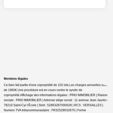
Mentions légales
Ce bien fait partie d'une copropriété de 102 lots.Les charges annuelles sont
de 1860€.
Une procédure est en cours contre le syndic de
copropriété.
Affichage des informations légales : PRIO IMMOBILIER | Raison
sociale : PRIO IMMOBILIER | Adresse siège social : 11 avenue Jean Jaurès -
78210 Saint-Cyr-l'École | Siret : 52863287000028 | RCS : VERSAILLES |
Numero TVA Intracommunautaire : FR32528632870 | Forme