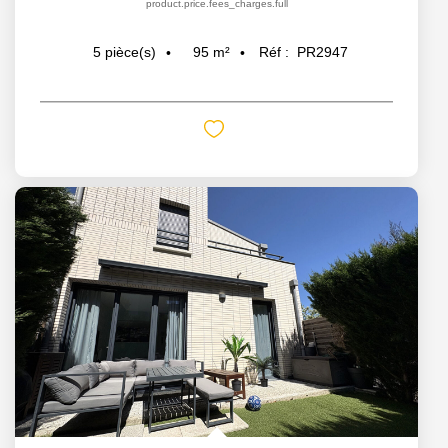
product.price.fees_charges.full
95
m²
Réf :
PR2947
5
pièce(s)