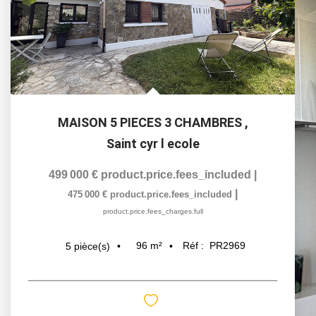
MAISON 5 PIECES 3 CHAMBRES
,
Saint cyr l ecole
499 000 €
product.price.fees_included
|
|
475 000 €
product.price.fees_included
product.price.fees_charges.full
96
m²
Réf :
PR2969
5
pièce(s)