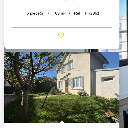
89
m²
Réf :
PR2961
5
pièce(s)