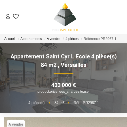
ACHETER
Accueil
Appartements
A vendre
4 pièces
Référence PR2967-1
ESTIMATION
Appartement Saint Cyr L Ecole 4 pièce(s)
NOS ACTIONS COMMERCIALES
84 m2
,
Versailles
NOTRE AGENCE
433 000 €
product.price.fees_charges.teaser
CONTACT
4
pièce(s)
•
84
m²
•
Réf : PR2967-1
A vendre