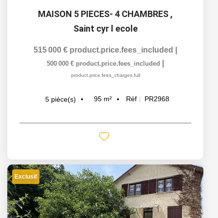
MAISON 5 PIECES- 4 CHAMBRES
,
Saint cyr l ecole
515 000 €
product.price.fees_included
|
|
500 000 €
product.price.fees_included
product.price.fees_charges.full
95
m²
Réf :
PR2968
5
pièce(s)
Exclusif