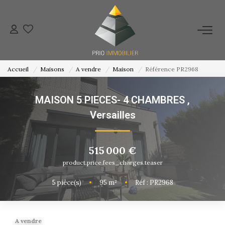
ACHETER
Accueil
Maisons
A vendre
Maison
Référence PR2968
ESTIMATION
MAISON 5 PIECES- 4 CHAMBRES
,
NOS ACTIONS COMMERCIALES
Versailles
NOTRE AGENCE
515 000 €
product.price.fees_charges.teaser
CONTACT
5
pièce(s)
•
95
m²
•
Réf : PR2968
A vendre