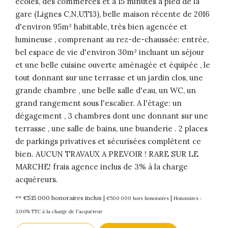
écoles, des commerces et à 15 minutes à pied de la
gare (Lignes C,N,U,T13), belle maison récente de 2016
d'environ 95m² habitable, très bien agencée et
lumineuse , comprenant au rez-de-chaussée: entrée,
bel espace de vie d'environ 30m² incluant un séjour
et une belle cuisine ouverte aménagée et équipée , le
tout donnant sur une terrasse et un jardin clos, une
grande chambre , une belle salle d'eau, un WC, un
grand rangement sous l'escalier. A l'étage: un
dégagement , 3 chambres dont une donnant sur une
terrasse , une salle de bains, une buanderie . 2 places
de parkings privatives et sécurisées complètent ce
bien. AUCUN TRAVAUX A PREVOIR ! RARE SUR LE
MARCHE! frais agence inclus de 3% à la charge
acquéreurs.
** €515 000
honoraires inclus
|
|
€500 000
hors honoraires
Honoraires :
3.00% TTC à la charge de l'acquéreur