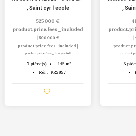
,
Saint cyr l ecole
,
Sain
525 000 €
4
product.price.fees_included
product.pr
|
|
500 000 €
|
product.price.fees_included
product.pr
product.price.fees_charges.full
product.pr
145
m²
7
pièce(s)
5
pièc
Réf :
PR2957