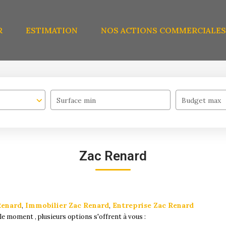
R
ESTIMATION
NOS ACTIONS COMMERCIALES
Surface min
Budget max
Zac Renard
Renard
,
Immobilier Zac Renard
,
Entreprise Zac Renard
e moment , plusieurs options s'offrent à vous :