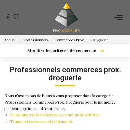
ACHETER
Accueil
Professionnels
Commerces Prox.
Droguerie
ESTIMATION
Modifier les critères de recherche
Localisation
Type de bien
Localisation
Sélectionnez...
NOS ACTIONS COMMERCIALES
Professionnels commerces prox.
Surface min
Budget max
droguerie
NOTRE AGENCE
Créer une alerte
Plus de critères
Nous n'avons pas de biens à vous proposer dans la catégorie
CONTACT
Professionnels Commerces Prox. Droguerie pour le moment ,
plusieurs options s'offrent à vous :
Re-soumettre la recherche avec moins de critères.
Transmettez-nous votre demande