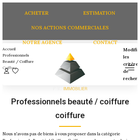
ACHETER
ESTIMATION
NOS ACTIONS COMMERCIALES
NOTRE AGENCE
CONTACT
ACHETER
Accueil
Modifie
Professionnels
les
Beauté / Coiffure
critère
ESTIMATION
Coiffure
de
recherc
NOS ACTIONS COMMERCIALES
Localisation
Type de transaction
Localisation
Professionnels beauté / coiffure
Type de bien
NOTRE AGENCE
Sélectionnez...
coiffure
CONTACT
Surface min
Nous n'avons pas de biens à vous proposer dans la catégorie