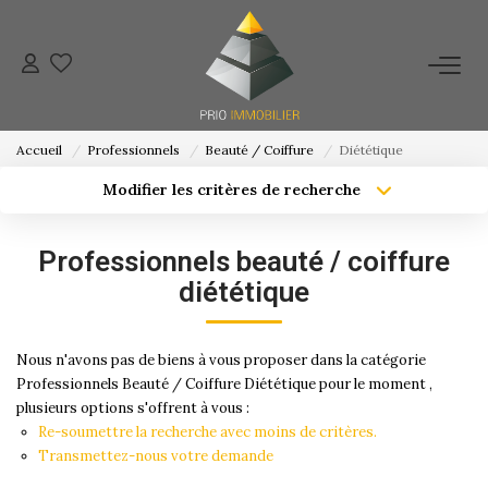
ACHETER
Accueil
Professionnels
Beauté / Coiffure
Diététique
ESTIMATION
Modifier les critères de recherche
Localisation
Type de bien
Localisation
Sélectionnez...
NOS ACTIONS COMMERCIALES
Professionnels beauté / coiffure
Surface min
Budget max
diététique
NOTRE AGENCE
Créer une alerte
Plus de critères
Nous n'avons pas de biens à vous proposer dans la catégorie
CONTACT
Professionnels Beauté / Coiffure Diététique pour le moment ,
plusieurs options s'offrent à vous :
Re-soumettre la recherche avec moins de critères.
Transmettez-nous votre demande