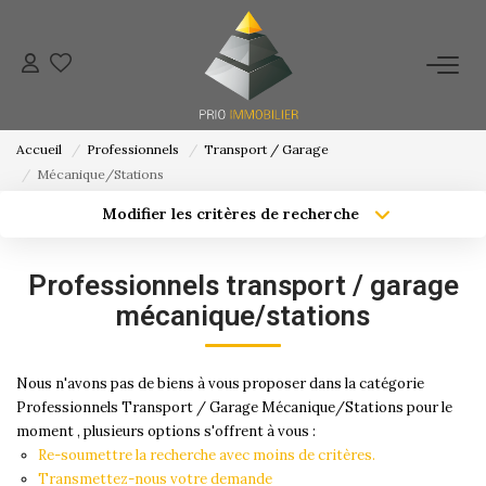
ACHETER
Accueil
Professionnels
Transport / Garage
ESTIMATION
Mécanique/Stations
Modifier les critères de recherche
Localisation
Type de bien
NOS ACTIONS COMMERCIALES
Localisation
Sélectionnez...
Professionnels transport / garage
NOTRE AGENCE
Surface min
Budget max
mécanique/stations
Créer une alerte
Plus de critères
CONTACT
Nous n'avons pas de biens à vous proposer dans la catégorie
Professionnels Transport / Garage Mécanique/Stations pour le
moment , plusieurs options s'offrent à vous :
Re-soumettre la recherche avec moins de critères.
Transmettez-nous votre demande