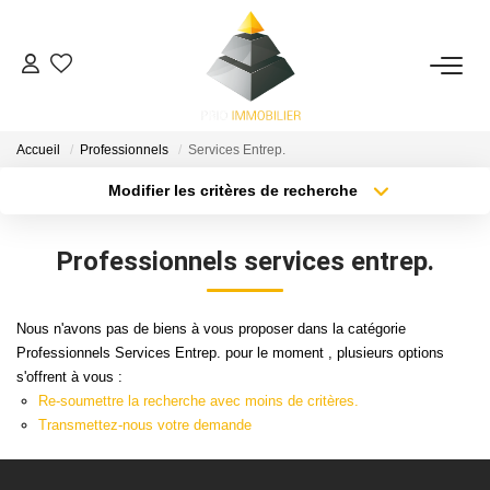
ACHETER
Accueil
Professionnels
Services Entrep.
ESTIMATION
Modifier les critères de recherche
Localisation
Type de bien
Surface min
Budget max
NOS ACTIONS COMMERCIALES
Professionnels services entrep.
Plus de critères
Créer une alerte
NOTRE AGENCE
Nous n'avons pas de biens à vous proposer dans la catégorie
Professionnels Services Entrep. pour le moment , plusieurs options
CONTACT
s'offrent à vous :
Re-soumettre la recherche avec moins de critères.
Transmettez-nous votre demande