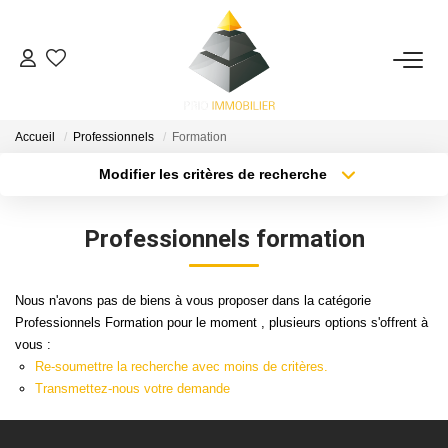
ACHETER
Accueil
Professionnels
Formation
ESTIMATION
Modifier les critères de recherche
Localisation
Type de bien
Surface min
Budget max
NOS ACTIONS COMMERCIALES
Professionnels formation
Plus de critères
Créer une alerte
NOTRE AGENCE
Nous n'avons pas de biens à vous proposer dans la catégorie
Professionnels Formation pour le moment , plusieurs options s'offrent à
CONTACT
vous :
Re-soumettre la recherche avec moins de critères.
Transmettez-nous votre demande