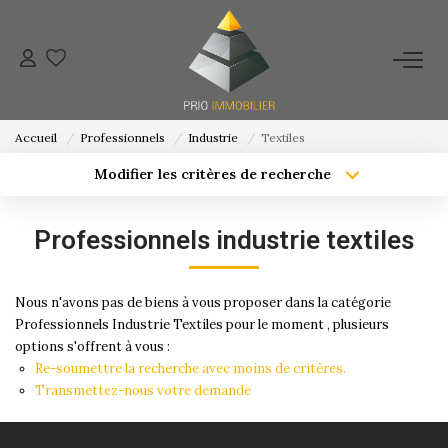
ACHETER
Accueil
Professionnels
Industrie
Textiles
ESTIMATION
Modifier les critères de recherche
Localisation
Type de bien
Localisation
Sélectionnez...
NOS ACTIONS COMMERCIALES
Professionnels industrie textiles
Surface min
Budget max
NOTRE AGENCE
Nous n'avons pas de biens à vous proposer dans la catégorie
Créer une alerte
Plus de critères
Professionnels Industrie Textiles pour le moment , plusieurs
CONTACT
options s'offrent à vous :
Re-soumettre la recherche avec moins de critères.
Transmettez-nous votre demande