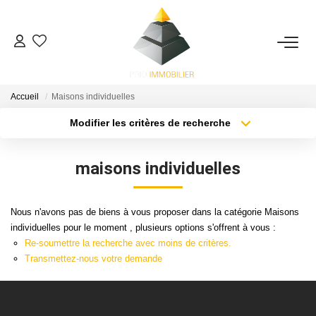
ACHETER
Accueil
Maisons individuelles
ESTIMATION
Modifier les critères de recherche
Localisation
Type de bien
Surface min
Budget max
NOS ACTIONS COMMERCIALES
maisons individuelles
Plus de critères
Créer une alerte
NOTRE AGENCE
Nous n'avons pas de biens à vous proposer dans la catégorie Maisons
individuelles pour le moment , plusieurs options s'offrent à vous :
CONTACT
Re-soumettre la recherche avec moins de critères.
Transmettez-nous votre demande