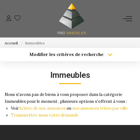
ACHETER
Accueil
Immeubles
ESTIMATION
Modifier les critères de recherche
Localisation
Type de bien
Localisation
Sélectionnez...
NOS ACTIONS COMMERCIALES
Immeubles
Surface min
Budget max
NOTRE AGENCE
Nous n'avons pas de biens à vous proposer dans la catégorie
Créer une alerte
Plus de critères
Immeubles pour le moment , plusieurs options s'offrent à vous :
CONTACT
Voir
la liste de nos annonces
ou
nos annonces triées par ville.
Transmettez-nous votre demande