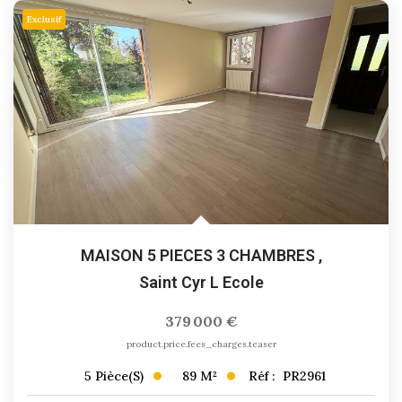
Exclusif
MAISON 5 PIECES 3 CHAMBRES
,
Saint Cyr L Ecole
379 000 €
product.price.fees_charges.teaser
89
M²
Réf :
PR2961
5
Pièce(s)