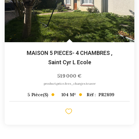
MAISON 5 PIECES- 4 CHAMBRES
,
Saint Cyr L Ecole
519 000 €
product.price.fees_charges.teaser
104
M²
Réf :
PR2899
5
Pièce(s)