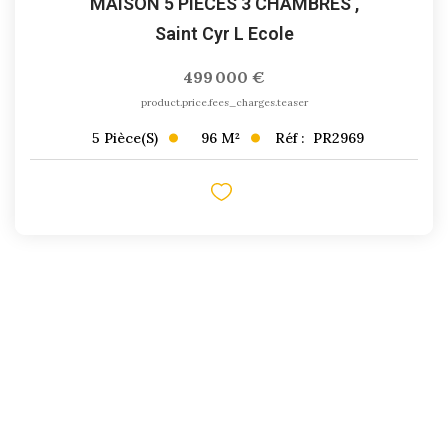
MAISON 5 PIECES 3 CHAMBRES
,
Saint Cyr L Ecole
499 000 €
product.price.fees_charges.teaser
96
M²
Réf :
PR2969
5
Pièce(s)