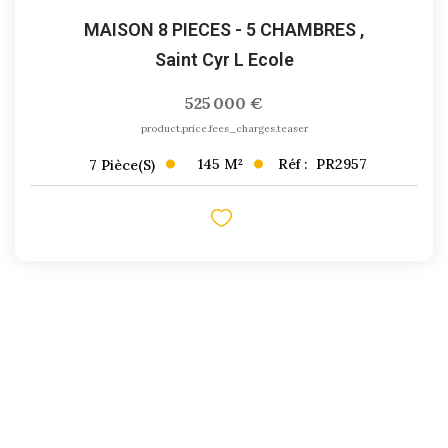
MAISON 8 PIECES - 5 CHAMBRES
,
Saint Cyr L Ecole
525 000 €
product.price.fees_charges.teaser
145
M²
Réf :
PR2957
7
Pièce(s)