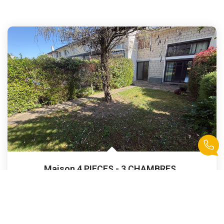
Maison 4 PIECES - 3 CHAMBRES
,
Saint Cyr L Ecole
336 000 €
product.price.fees_charges.teaser