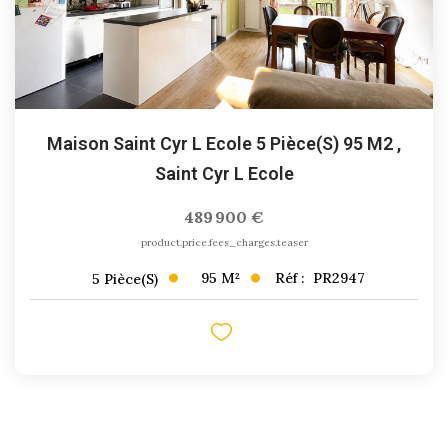
Maison Saint Cyr L Ecole 5 Pièce(s) 95 M2
,
Saint Cyr L Ecole
489 900 €
product.price.fees_charges.teaser
95
M²
Réf :
PR2947
5
Pièce(s)