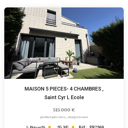
MAISON 5 PIECES- 4 CHAMBRES
,
Saint Cyr L Ecole
515 000 €
product.price.fees_charges.teaser
95
M²
Réf :
PR2968
5
Pièce(s)