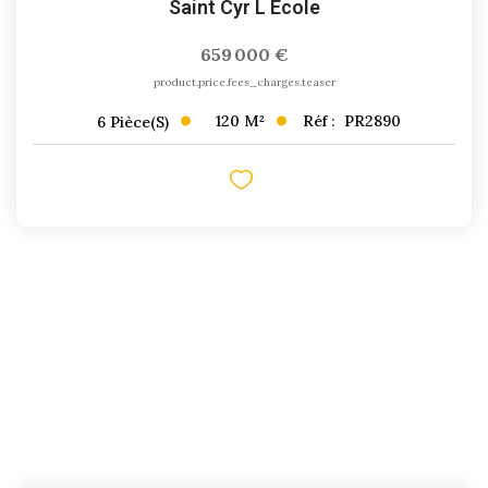
Saint Cyr L Ecole
659 000 €
product.price.fees_charges.teaser
120
M²
Réf :
PR2890
6
Pièce(s)