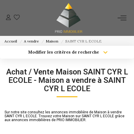
ACHETER
Accueil
A vendre
Maison
SAINT CYR L ECOLE
ESTIMATION
Modifier les critères de recherche
Localisation
Type de bien
Localisation
Sélectionnez...
NOS ACTIONS COMMERCIALES
Achat / Vente Maison SAINT CYR L
Surface min
Budget max
ECOLE - Maison a vendre à SAINT
NOTRE AGENCE
CYR L ECOLE
Créer une alerte
Plus de critères
CONTACT
Sur notre site consultez les annonces immobilière de Maison à vendre
SAINT CYR L ECOLE. Trouvez votre Maison sur SAINT CYR L ECOLE grâce
aux annonces immobilières de PRIO IMMOBILIER.