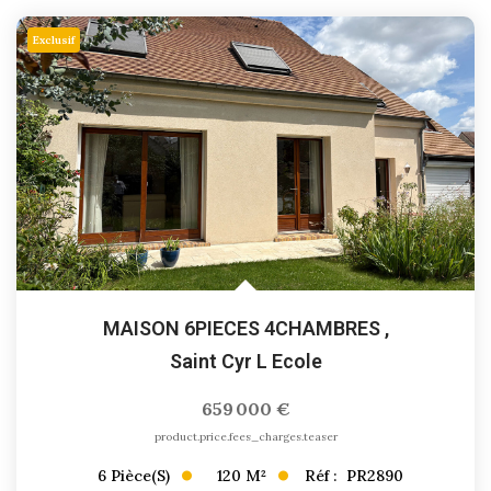
Exclusif
MAISON 6PIECES 4CHAMBRES
,
Saint Cyr L Ecole
659 000 €
product.price.fees_charges.teaser
120
M²
Réf :
PR2890
6
Pièce(s)