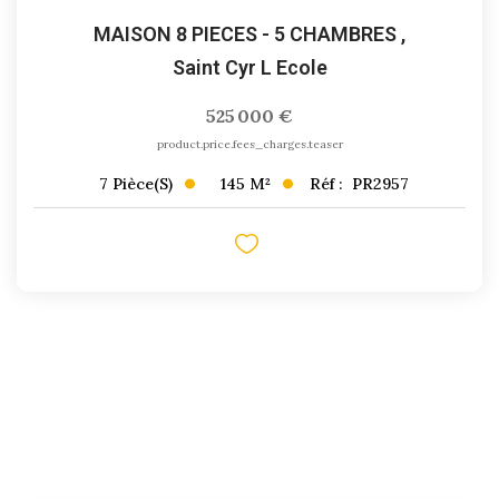
MAISON 8 PIECES - 5 CHAMBRES
,
Saint Cyr L Ecole
525 000 €
product.price.fees_charges.teaser
145
M²
Réf :
PR2957
7
Pièce(s)