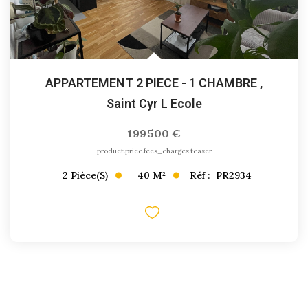
APPARTEMENT 2 PIECE - 1 CHAMBRE
,
Saint Cyr L Ecole
199 500 €
product.price.fees_charges.teaser
40
M²
Réf :
PR2934
2
Pièce(s)