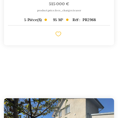
515 000 €
product.price.fees_charges.teaser
95
M²
Réf :
PR2968
5
Pièce(s)