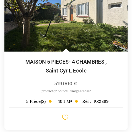
MAISON 5 PIECES- 4 CHAMBRES
,
Saint Cyr L Ecole
519 000 €
product.price.fees_charges.teaser
104
M²
Réf :
PR2899
5
Pièce(s)