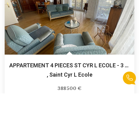
APPARTEMENT 4 PIECES ST CYR L ECOLE - 3 Chambres- 77m2
,
Saint Cyr L Ecole
388 500 €
product.price.fees_charges.teaser
77
M²
Réf :
PR2850
4
Pièce(s)