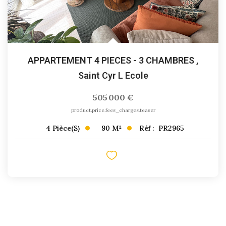
APPARTEMENT 4 PIECES - 3 CHAMBRES
,
Saint Cyr L Ecole
505 000 €
product.price.fees_charges.teaser
90
M²
Réf :
PR2965
4
Pièce(s)