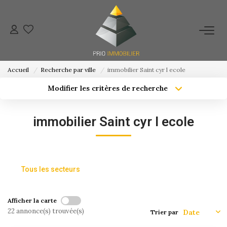
ACHETER
Accueil
Recherche par ville
immobilier Saint cyr l ecole
ESTIMATION
Modifier les critères de recherche
Localisation
Type de bien
Localisation
Sélectionnez...
NOS ACTIONS COMMERCIALES
immobilier Saint cyr l ecole
Surface min
Budget max
NOTRE AGENCE
Créer une alerte
Plus de critères
Tous les secteurs
CONTACT
Afficher la carte
22 annonce(s) trouvée(s)
Trier par