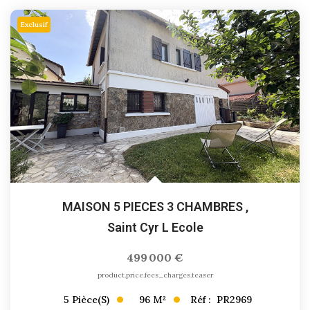
Exclusif
MAISON 5 PIECES 3 CHAMBRES
,
Saint Cyr L Ecole
499 000 €
product.price.fees_charges.teaser
96
M²
Réf :
PR2969
5
Pièce(s)