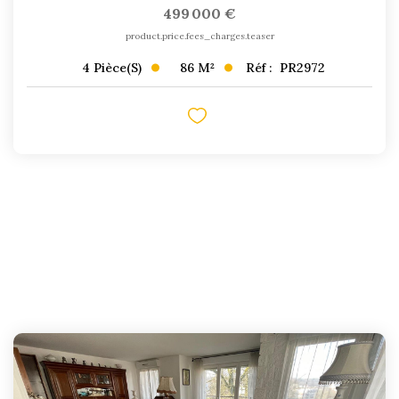
499 000 €
product.price.fees_charges.teaser
86
M²
Réf :
PR2972
4
Pièce(s)