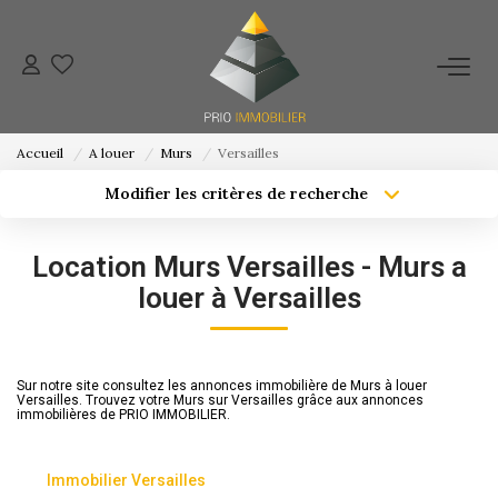
ACHETER
Accueil
A louer
Murs
Versailles
ESTIMATION
Modifier les critères de recherche
Localisation
Type de bien
Localisation
Sélectionnez...
NOS ACTIONS COMMERCIALES
Location Murs Versailles - Murs a
Surface min
Budget max
louer à Versailles
NOTRE AGENCE
Créer une alerte
Plus de critères
CONTACT
Sur notre site consultez les annonces immobilière de Murs à louer
Versailles. Trouvez votre Murs sur Versailles grâce aux annonces
immobilières de PRIO IMMOBILIER.
Immobilier Versailles