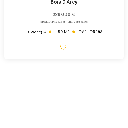
Bois D Arcy
289 000 €
product.price.fees_charges.teaser
59
M²
Réf :
PR2981
3
Pièce(s)