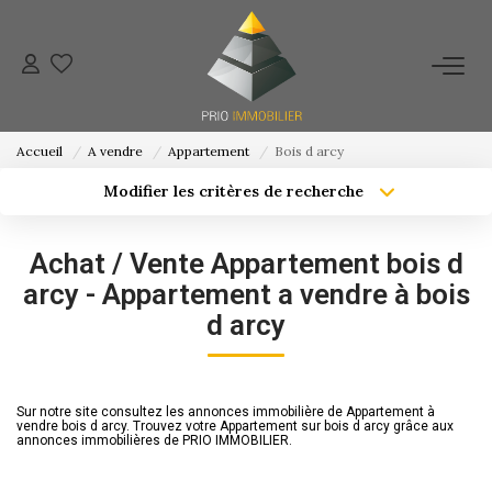
ACHETER
Accueil
A vendre
Appartement
Bois d arcy
ESTIMATION
Modifier les critères de recherche
Localisation
Type de bien
Localisation
Sélectionnez...
NOS ACTIONS COMMERCIALES
Achat / Vente Appartement bois d
Surface min
Budget max
arcy - Appartement a vendre à bois
NOTRE AGENCE
d arcy
Créer une alerte
Plus de critères
CONTACT
Sur notre site consultez les annonces immobilière de Appartement à
vendre bois d arcy. Trouvez votre Appartement sur bois d arcy grâce aux
annonces immobilières de PRIO IMMOBILIER.